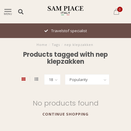
0
MENU
Travelstof specialist
Home
/
Tags
/
nep klepzakken
Products tagged with nep
klepzakken
No products found
CONTINUE SHOPPING