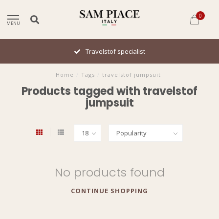
0
MENU
Travelstof specialist
Home
/
Tags
/
travelstof jumpsuit
Products tagged with travelstof
jumpsuit
No products found
CONTINUE SHOPPING