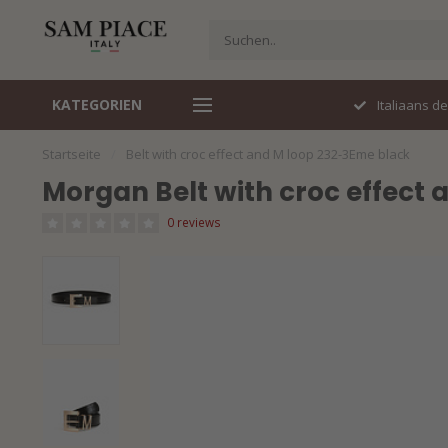
KATEGORIEN
Perfecte pasvorm
Italiaans d
Startseite
/
Belt with croc effect and M loop 232-3Eme black
Morgan Belt with croc effect
0 reviews