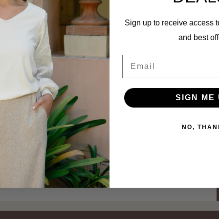
Sign up to receive access t
Ergänzen
and best off
Email
SIGN ME 
39
NO, THAN
Abonnieren Sie unseren Newsletter
Bleibe auf dem Laufenden mit unseren Newsletter-Angeboten