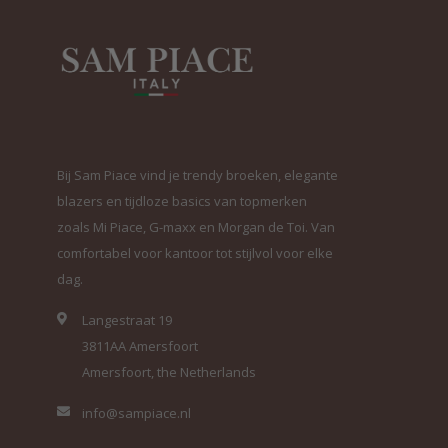
Bij Sam Piace vind je trendy broeken, elegante
blazers en tijdloze basics van topmerken
zoals Mi Piace, G-maxx en Morgan de Toi. Van
comfortabel voor kantoor tot stijlvol voor elke
dag.
Langestraat 19
3811AA Amersfoort
Amersfoort, the Netherlands
info@sampiace.nl