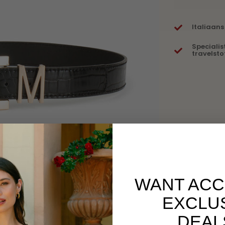
Italiaans
Specialis
travelsto
WANT ACC
EXCLU
DEAL