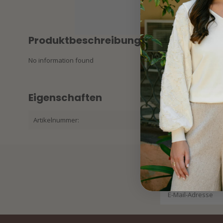
Produktbeschreibung
No information found
Eigenschaften
Artikelnummer:
32536340314