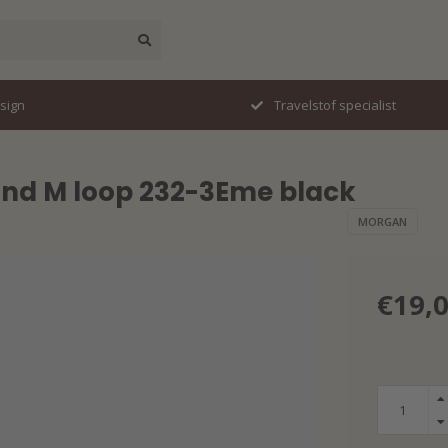
esign
Travelstof specialist
 and M loop 232-3Eme black
MORGAN
€19,