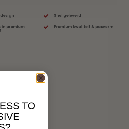
 design
Snel geleverd
t in premium
Premium kwaliteit & pasvorm
f
ESS TO
SIVE
S?