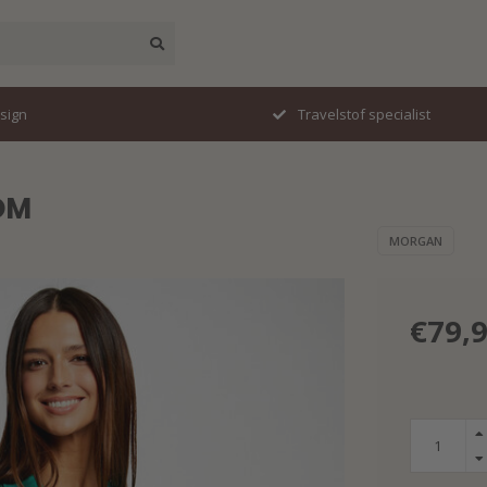
esign
Travelstof specialist
OM
MORGAN
€79,