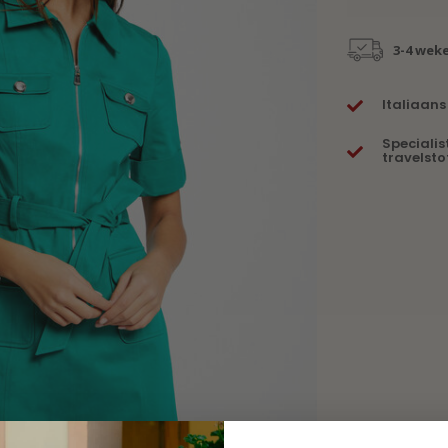
3-4 wek
Italiaans
Specialis
travelsto