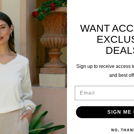
Ergänzen
WANT ACC
EXCLU
DEAL
Sign up to receive access t
and best off
16
Email
SIGN ME 
Travel J
202
NO, THAN