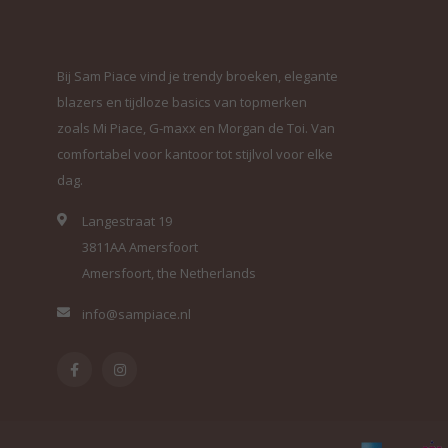
Bij Sam Piace vind je trendy broeken, elegante
blazers en tijdloze basics van topmerken
zoals Mi Piace, G-maxx en Morgan de Toi. Van
comfortabel voor kantoor tot stijlvol voor elke
dag.
Langestraat 19
3811AA Amersfoort
Amersfoort, the Netherlands
info@sampiace.nl