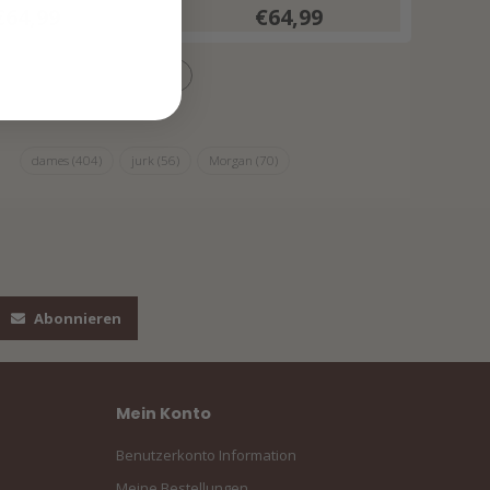
€64,99
€64,99
dames
(404)
jurk
(56)
Morgan
(70)
Abonnieren
Mein Konto
Benutzerkonto Information
Meine Bestellungen