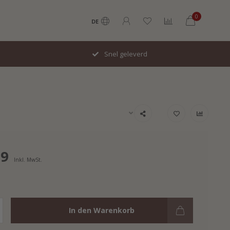
0
DE
Snel geleverd
99
Inkl. MwSt.
In den Warenkorb