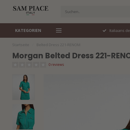
KATEGORIEN
Perfecte pasvorm
Italiaans d
Startseite
/
Belted Dress 221-RENOM
Morgan Belted Dress 221-REN
0 reviews