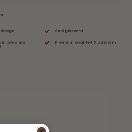
en
 design
Snel geleverd
t in premium
Premium kwaliteit & pasvorm
f