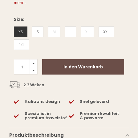
mehr..
Size:
XS
S
M
L
XL
XXL
3XL
In den Warenkorb
2-3 Weken
Italiaans design
Snel geleverd
Specialist in
Premium kwaliteit
premium travelstof
& pasvorm
Produktbeschreibung