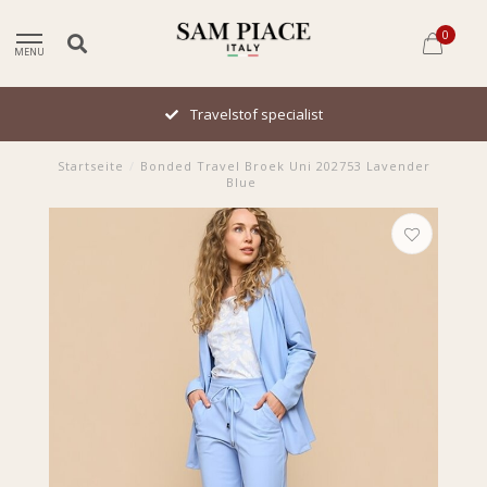
0
MENU
Travelstof specialist
Startseite
/
Bonded Travel Broek Uni 202753 Lavender
Blue