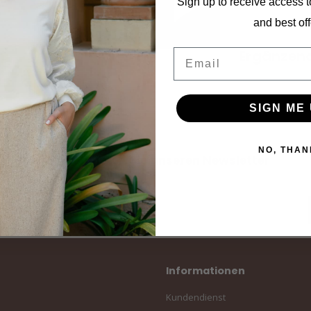
Sign up to receive access t
and best off
Ergänzen
Email
SIGN ME 
NO, THAN
Abonnieren Sie unseren Newsletter
Bleibe auf dem Laufenden mit unseren Newsletter-Angeboten
Informationen
Kundendienst