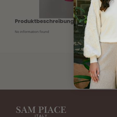
Produktbeschreibung
No information found