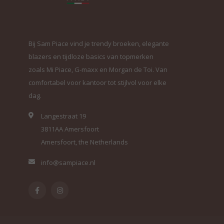
Bij Sam Piace vind je trendy broeken, elegante
blazers en tijdloze basics van topmerken
zoals Mi Piace, G-maxx en Morgan de Toi. Van
comfortabel voor kantoor tot stijlvol voor elke
dag.
Langestraat 19
3811AA Amersfoort
Amersfoort, the Netherlands
info@sampiace.nl