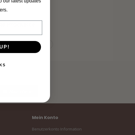
o our latest updates
ers.
de Produkte
UP!
KS
Abonnieren
Mein Konto
Benutzerkonto Information