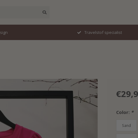
esign
Travelstof specialist
€29,
Color:
*
Sand