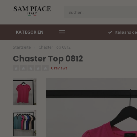
KATEGORIEN
Perfecte pasvorm
Italiaans d
Startseite
/
Chaster Top 0812
Chaster Top 0812
0 reviews