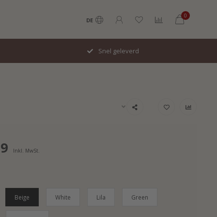
0
DE
Snel geleverd
99
Inkl. MwSt.
Beige
White
Lila
Green