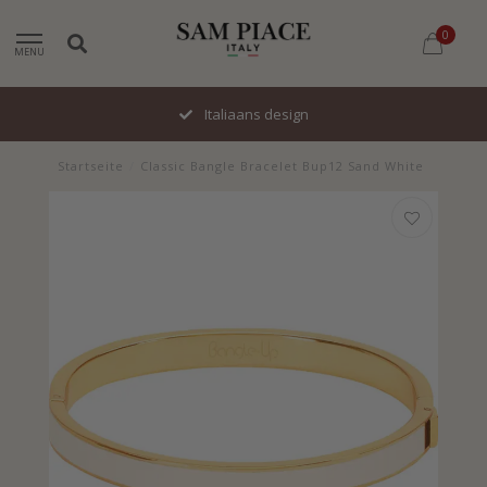
0
MENU
Italiaans design
Startseite
/
Classic Bangle Bracelet Bup12 Sand White