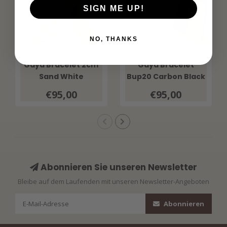
SIGN ME UP!
NO, THANKS
Gaya Bracelet 2cm
Gaya Bracelet
Sand White
Bup20 Carbon Black
€95,00
€95,00
Abonnieren Sie unseren Newsletter
Bleibe auf dem Laufenden mit unseren Newsletter-Angeboten
Abonnieren