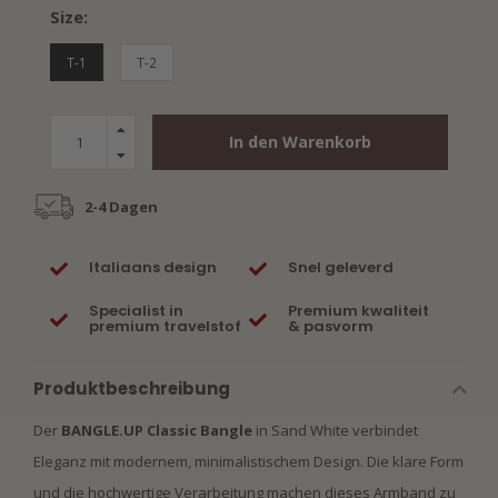
Size:
T-1
T-2
In den Warenkorb
2-4 Dagen
Italiaans design
Snel geleverd
Specialist in
Premium kwaliteit
premium travelstof
& pasvorm
Produktbeschreibung
Der
BANGLE.UP Classic Bangle
in Sand White verbindet
Eleganz mit modernem, minimalistischem Design. Die klare Form
und die hochwertige Verarbeitung machen dieses Armband zu