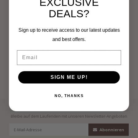
EXCLUSIVE
DEALS?
Sign up to receive access to our latest updates
and best offers.
GAUDI
GAUDI
Women's Suit Gaudi
Floral georgette top
411FD15051
411FD45020 Black
Email
€315,00
€39,99
€79,99
SIGN ME UP!
NO, THANKS
Abonnieren Sie unseren Newsletter
Bleibe auf dem Laufenden mit unseren Newsletter-Angeboten
Abonnieren