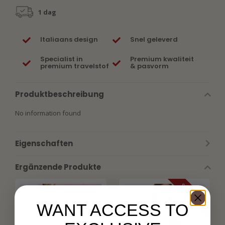
1 dag
Italiaans design
Snel geleverd
Specialist in
Premium kwaliteit
premium travelstof
& pasvorm
Produktbeschreibung
No information found
Eigenschaften
Ergänzende Produkte
SALE -50%
WANT ACCESS TO