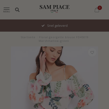
0
MENU
Snel geleverd
Startseite
/
Floral georgette blouse FD45019
Marshmallow-green