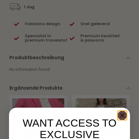
1 dag
Italiaans design
Snel geleverd
Specialist in
Premium kwaliteit
premium travelstof
& pasvorm
Produktbeschreibung
No information found
Ergänzende Produkte
WANT ACCESS TO
EXCLUSIVE