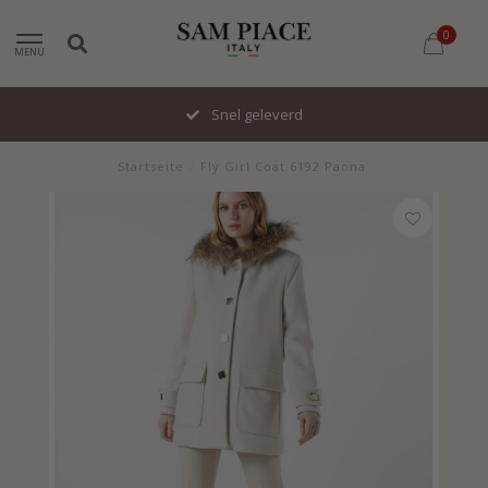
0
MENU
Snel geleverd
Startseite
/
Fly Girl Coat 6192 Panna