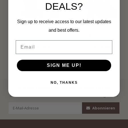
DEALS?
Sign up to receive access to our latest updates
MI PIACE
MI PIACE
Travel Blazer uni
Travel Blazer Uni
and best offers.
Korte Mouwen 2622
202015 Falcon
Email
Fuchsia
€39,99
€59,99
€39,99
€79,99
SIGN ME UP!
NO, THANKS
Abonnieren Sie unseren Newsletter
Bleibe auf dem Laufenden mit unseren Newsletter-Angeboten
Abonnieren