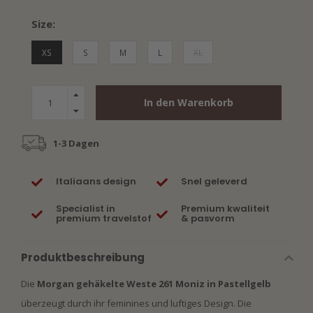
Size:
XS
S
M
L
XL
In den Warenkorb
1-3 Dagen
Italiaans design
Snel geleverd
Specialist in
Premium kwaliteit
premium travelstof
& pasvorm
Produktbeschreibung
Die
Morgan gehäkelte Weste 261 Moniz in Pastellgelb
überzeugt durch ihr feminines und luftiges Design. Die