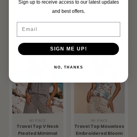
Sign up to receive access to our latest updates
and best offers.
Email
Eigenschaften
Ergänzende Produkte
SIGN ME UP!
NO, THANKS
MI PIACE
MI PIACE
Travel Top V Neck
Travel Top Mouwloos
Pleated Mimimal
Embroidered Bloom