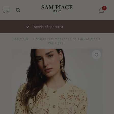
0
MENU
Snel geleverd
Startseite
/
Gehaakt vest met ronde hals in 261-Moniz
Pastelgeel