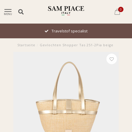
0
MENU
Travelstof specialist
Startseite
/
Gevlochten Shopper Tas 251-2Pia beige