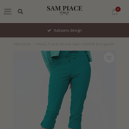
0
MENU
Italiaans design
Startseite
/
Heavy Travel Broek Capri 202820 Everglade