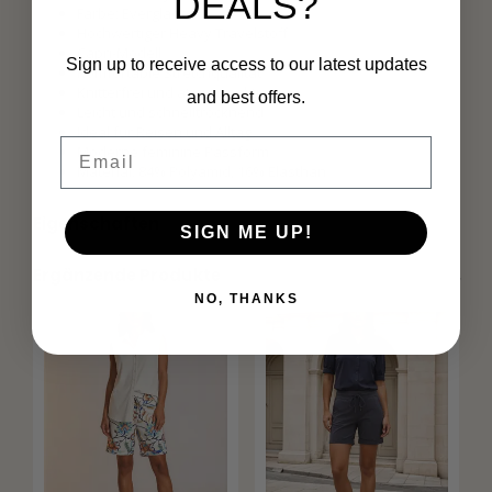
DEALS?
Farbe: Everglade
Hochwertiger Heavy Travelstoff
Capri-Modell
Sign up to receive access to our latest updates
Komfortable Stretchqualität
Knitterfrei und atmungsaktiv
and best offers.
Leicht und schnelltrocknend
Ideal für Reisen und Alltag
Email
Moderne feminine Passform
Material: 84% Polyamid, 16% Elasthan
Eigenschaften
SIGN ME UP!
Ergänzende Produkte
NO, THANKS