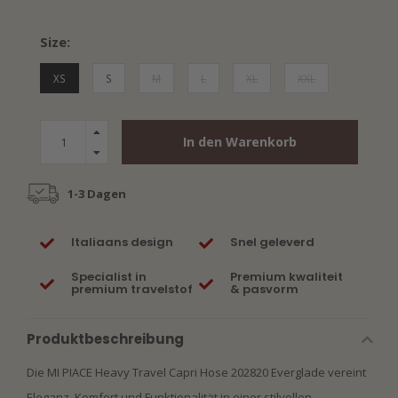
Size:
XS
S
M
L
XL
XXL
In den Warenkorb
1-3 Dagen
Italiaans design
Snel geleverd
Specialist in
Premium kwaliteit
premium travelstof
& pasvorm
Produktbeschreibung
Die MI PIACE Heavy Travel Capri Hose 202820 Everglade vereint
Eleganz, Komfort und Funktionalität in einer stilvollen