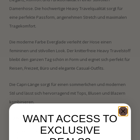
Damenhose. Die hochwertige Heavy Travelqualität sorgt für
eine perfekte Passform, angenehmen Stretch und maximalen
Tragekomfort.
Die moderne Farbe Everglade verleiht der Hose einen
femininen und stilvollen Look. Der knitterfreie Heavy Travelstoff
bleibt den ganzen Tag schön in Form und eignet sich perfekt für
Reisen, Freizeit, Büro und elegante Casual-Outfits.
Die Capri-Länge sorgt für einen sommerlichen und modernen
Stil und lässt sich hervorragend mit Tops, Blusen und Blazern
kombinieren.
WANT ACCESS TO
Eigenschaften:
EXCLUSIVE
Marke: MI PIACE
Modell: Heavy Travel Capri Hose 202820