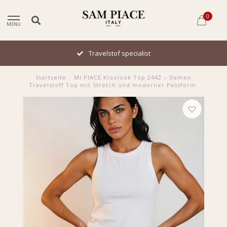
0
MENU
Travelstof specialist
Startseite
/
MI PIACE Kloolook Top 2442 – Damen
Travelstoff Top mit Stretch und moderner Passform