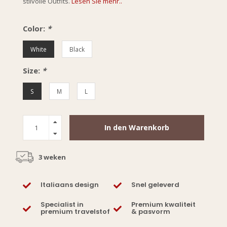
stilvolle Outfits.
Lesen Sie mehr..
Color:
*
White
Black
Size:
*
S
M
L
In den Warenkorb
3 weken
Italiaans design
Snel geleverd
Specialist in
Premium kwaliteit
premium travelstof
& pasvorm