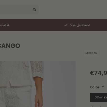
erd
Perfecte pasvorm
PSANGO
MORGAN
€74,
Color:
*
Off-Whit