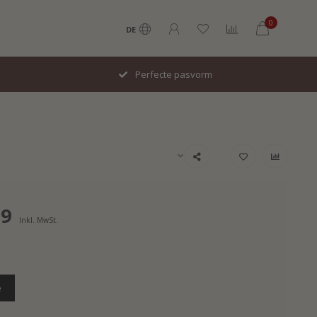
0
DE
Italiaans design
99
Inkl. MwSt.
e