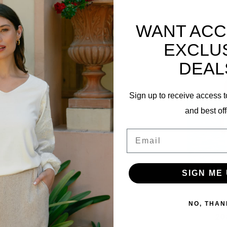
WANT ACC
Ergänzen
EXCLU
DEAL
Sign up to receive access t
and best off
Email
SIGN ME 
Travel B
NO, THAN
20