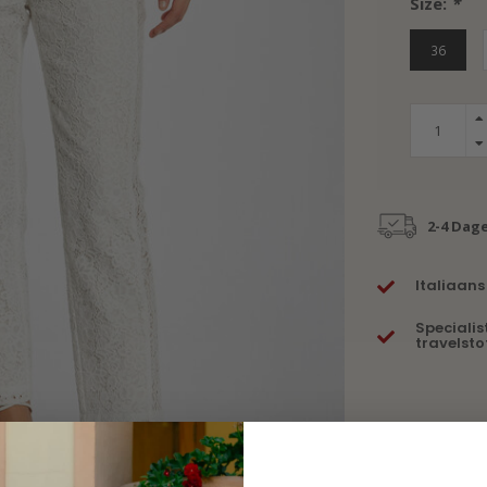
Size:
*
36
2-4 Dag
Italiaans
Specialis
travelsto