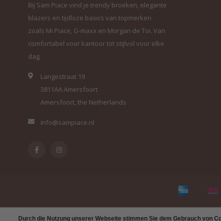
Bij Sam Piace vind je trendy broeken, elegante
blazers en tijdloze basics van topmerken
zoals Mi Piace, G-maxx en Morgan de Toi. Van
comfortabel voor kantoor tot stijlvol voor elke
dag.
Langestraat 19
3811AA Amersfoort
Amersfoort, the Netherlands
info@sampiace.nl
Durch die Nutzung unserer Webseite stimmen Sie dem Gebrauch von Coo