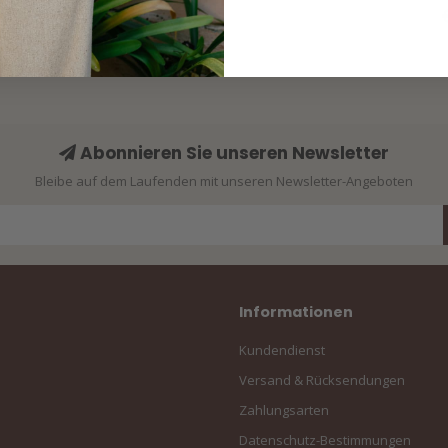
Abonnieren Sie unseren Newsletter
Bleibe auf dem Laufenden mit unseren Newsletter-Angeboten
Informationen
Kundendienst
Versand & Rücksendungen
Zahlungsarten
Datenschutz-Bestimmungen