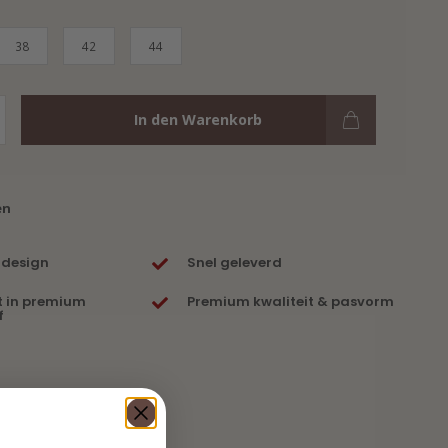
38
42
44
In den Warenkorb
en
 design
Snel geleverd
t in premium
Premium kwaliteit & pasvorm
f