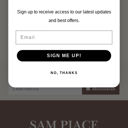
MORGAN
MORGAN
Cut-out bucket bag
Braided belt 252-
Sign up to receive access to our latest updates
261-2Petale Beige
3MOSCA IVORY
and best offers.
€59,00
€29,99
Email
SIGN ME UP!
Abonnieren Sie unseren Newsletter
NO, THANKS
Bleibe auf dem Laufenden mit unseren Newsletter-Angeboten
Abonnieren