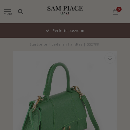
0
MENU
Perfecte pasvorm
Startseite
/
Lederen handtas | 552788