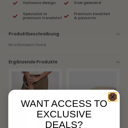
Italiaans design
Snel geleverd
Specialist in
Premium kwaliteit
premium travelstof
& pasvorm
Produktbeschreibung
No information found
Ergänzende Produkte
WANT ACCESS TO
EXCLUSIVE
DEALS?