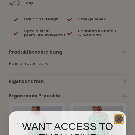
1 dag
Italiaans design
Snel geleverd
Specialist in
Premium kwaliteit
premium travelstof
& pasvorm
Produktbeschreibung
No information found
Eigenschaften
Ergänzende Produkte
WANT ACCESS TO