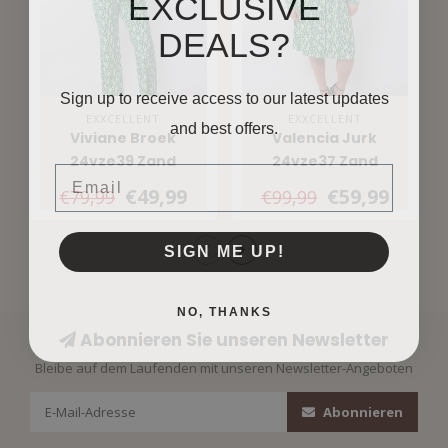
EXCLUSIVE
DEALS?
Sign up to receive access to our latest updates
EXXCELLENT
EXXCELLENT
and best offers.
Viviane Broek
Valencia Jurk
24vze39 Zand
24vze37 Zand
Email
Bladgroen
Bladgroen
€49,99
€59,99
€79,99
€99,99
SIGN ME UP!
NO, THANKS
Abonnieren Sie unseren Newsletter
Bleibe auf dem Laufenden mit unseren Newsletter-Angeboten
Abonnieren