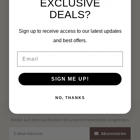
EXCLUSIVE
DEALS?
Sign up to receive access to our latest updates
and best offers.
EXXCELLENT
EXXCELLENT
Viviane Broek
Valencia Jurk
Email
24vze39 Zand
24vze37 Zand
Bladgroen
Bladgroen
€49,99
€59,99
€79,99
€99,99
SIGN ME UP!
NO, THANKS
Abonnieren Sie unseren Newsletter
Bleibe auf dem Laufenden mit unseren Newsletter-Angeboten
Abonnieren