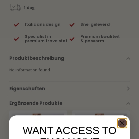
1 dag
Italiaans design
Snel geleverd
Specialist in
Premium kwaliteit
premium travelstof
& pasvorm
Produktbeschreibung
No information found
Eigenschaften
Ergänzende Produkte
WANT ACCESS TO