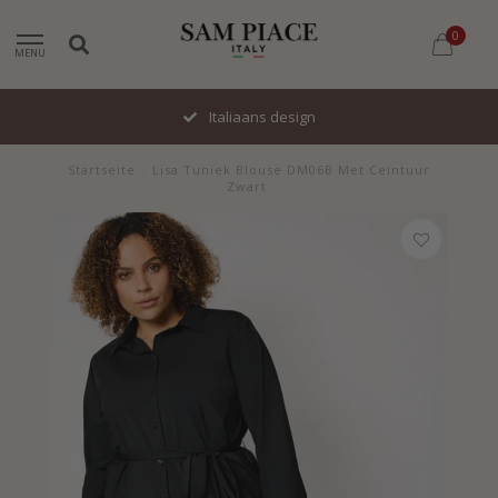
0
MENU
Italiaans design
Startseite
/
Lisa Tuniek Blouse DM06B Met Ceintuur
Zwart