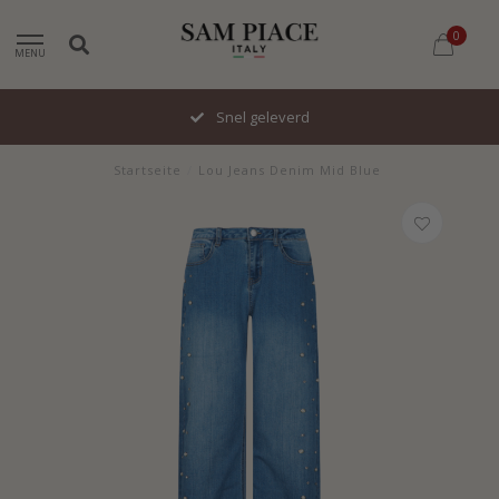
0
MENU
Snel geleverd
Startseite
/
Lou Jeans Denim Mid Blue