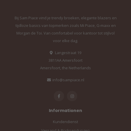
Bij Sam Piace vind je trendy broeken, elegante blazers en
tijdloze basics van topmerken zoals Mi Piace, G-maxx en
Morgan de Toi. Van comfortabel voor kantoor tot stijlvol
voor elke dag.
Langestraat 19
3811AA Amersfoort
Amersfoort, the Netherlands
info@sampiace.nl
Informationen
Kundendienst
Versand & Rücksendungen