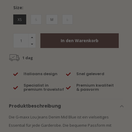
Size:
XS
S
M
L
In den Warenkorb
1 dag
Italiaans design
Snel geleverd
Specialist in
Premium kwaliteit
premium travelstof
& pasvorm
Produktbeschreibung
Die G-maxx Lou Jeans Denim Mid Blue ist ein vielseitiges
Essential für jede Garderobe. Die bequeme Passform mit