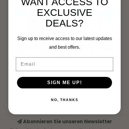
WANT ACCESS TO
EXCLUSIVE
DEALS?
Sign up to receive access to our latest updates
and best offers.
MI PIACE
MI PIACE
Email
Travel Jurk Tuniek
Travel Jurk tuniek
Uni 202443 Rose
Uni 2443 Kit
€64,99
€64,99
SIGN ME UP!
NO, THANKS
Abonnieren Sie unseren Newsletter