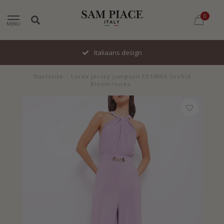
0
MENU
Italiaans design
Startseite
/
Lurex jersey jumpsuit FD14006 Orchid
Bloom+lurex