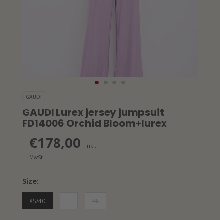
GAUDI
GAUDI Lurex jersey jumpsuit
FD14006 Orchid Bloom+lurex
€178,00
Inkl.
MwSt.
Size:
XS/40
L
XL