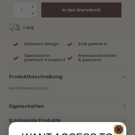
In den Warenkorb
1 dag
Italiaans design
Snel geleverd
Specialist in
Premium kwaliteit
premium travelstof
& pasvorm
Produktbeschreibung
No information found
Eigenschaften
Ergänzende Produkte