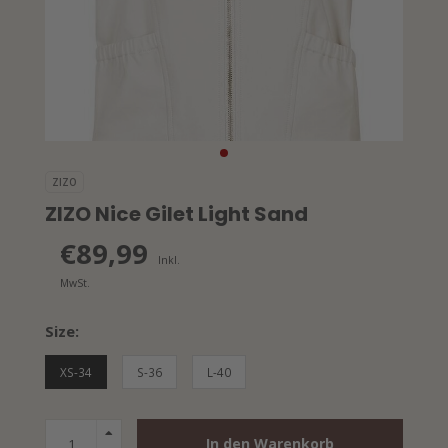
ZIZO
ZIZO Nice Gilet Light Sand
€89,99
Inkl.
MwSt.
Size:
XS-34
S-36
L-40
In den Warenkorb