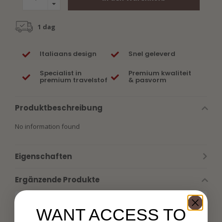
1 dag
Italiaans design
Snel geleverd
Specialist in
Premium kwaliteit
premium travelstof
& pasvorm
Produktbeschreibung
No information found
Eigenschaften
Ergänzende Produkte
WANT ACCESS TO