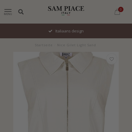
0
MENU
Italiaans design
Startseite
/
Nice Gilet Light Sand