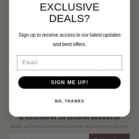
EXCLUSIVE
DEALS?
Sign up to receive access to our latest updates
and best offers.
MAICAZZ
ZIZO
Nonora Top
Niso Jacket Sand
Email
Offwhite Gold
€109,99
€39,99
SIGN ME UP!
NO, THANKS
Abonnieren Sie unseren Newsletter
Bleibe auf dem Laufenden mit unseren Newsletter-Angeboten