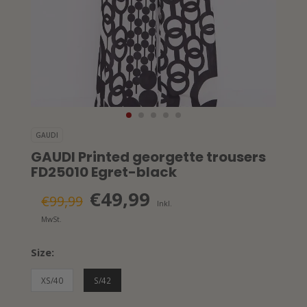
GAUDI
GAUDI Printed georgette trousers
FD25010 Egret-black
€49,99
€99,99
Inkl.
MwSt.
Size:
XS/40
S/42