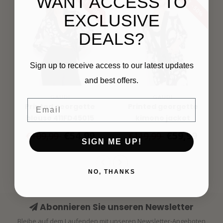
SALE -50%
SALE -50%
WANT ACCESS TO
EXCLUSIVE
DEALS?
Sign up to receive access to our latest updates
and best offers.
GAUDI
GAUDI
Email
Printed georgette
Printed georgette
blouse 411FD45015
kimono jacket
Black/White
411FD45016
€54,99
€59,99
€109,99
€119,99
Black/White
SIGN ME UP!
NO, THANKS
Abonnieren Sie unseren Newsletter
Bleibe auf dem Laufenden mit unseren Newsletter-Angeboten