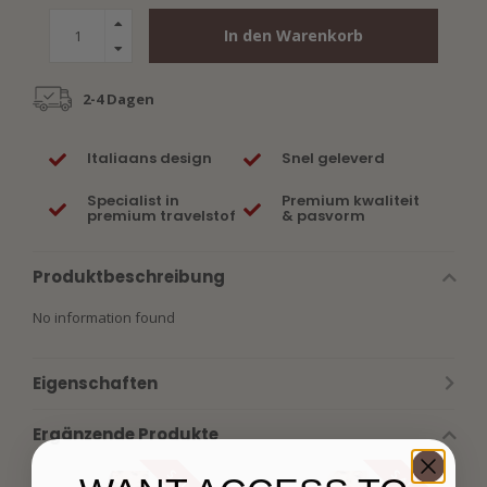
In den Warenkorb
2-4 Dagen
Italiaans design
Snel geleverd
Specialist in
Premium kwaliteit
premium travelstof
& pasvorm
Produktbeschreibung
No information found
Eigenschaften
Ergänzende Produkte