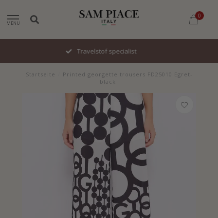
0
MENU
Snel geleverd
Startseite
/
Printed georgette trousers FD25010 Egret-
black