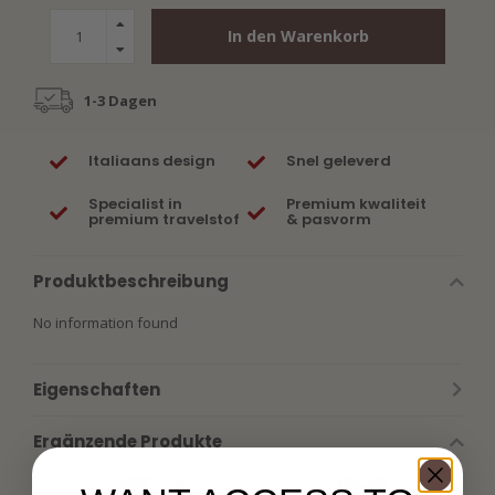
In den Warenkorb
1-3 Dagen
Italiaans design
Snel geleverd
Specialist in
Premium kwaliteit
premium travelstof
& pasvorm
Produktbeschreibung
No information found
Eigenschaften
Ergänzende Produkte