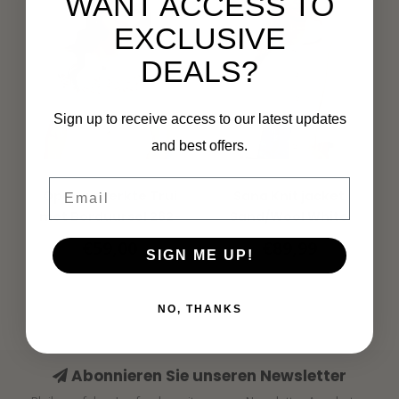
WANT ACCESS TO
EXCLUSIVE
DEALS?
Sign up to receive access to our latest updates
and best offers.
MORGAN
G-MAXX
Email
Opengewerkte Trui
Sana Knit jacket
met Borduursel 262-
Sand/Wool White
Milini Off White
€59,00
€89,99
SIGN ME UP!
NO, THANKS
Abonnieren Sie unseren Newsletter