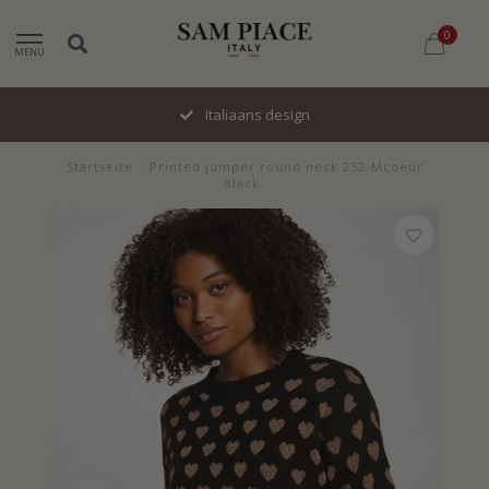
0
MENU
Italiaans design
Startseite
/
Printed jumper round neck 252-Mcoeur
black