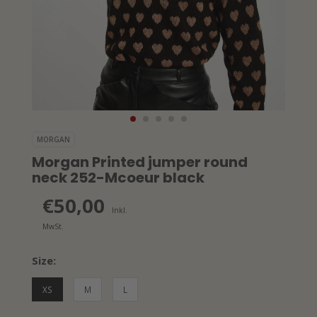
MORGAN
Morgan Printed jumper round
neck 252-Mcoeur black
€50,00
Inkl.
MwSt.
Size:
XS
M
L