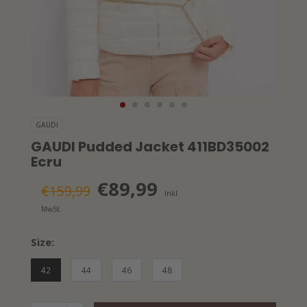
GAUDI
GAUDI Pudded Jacket 411BD35002
Ecru
€89,99
€159,99
Inkl.
MwSt.
Size:
42
44
46
48