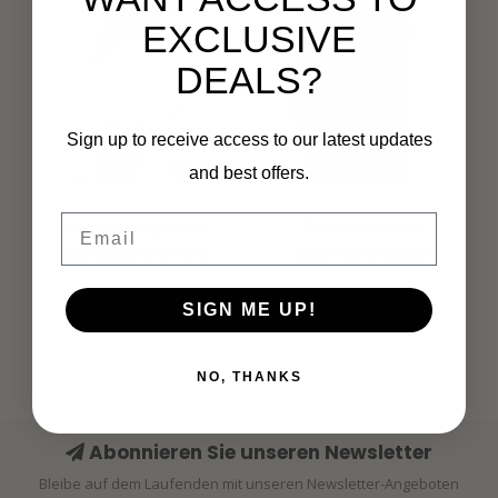
EXCLUSIVE
DEALS?
Sign up to receive access to our latest updates
and best offers.
G-MAXX
MI PIACE
Email
Sana Knit jacket
Travel Jacket
Sand/Wool White
Abstracte 2348
Burgundy Latte
€89,99
€69,99
€84,99
SIGN ME UP!
NO, THANKS
Abonnieren Sie unseren Newsletter
Bleibe auf dem Laufenden mit unseren Newsletter-Angeboten