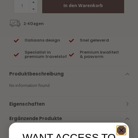
In den Warenkorb
2-4 Dagen
Italiaans design
Snel geleverd
Specialist in
Premium kwaliteit
premium travelstof
& pasvorm
Produktbeschreibung
No information found
Eigenschaften
Ergänzende Produkte
WANT ACCESS TO