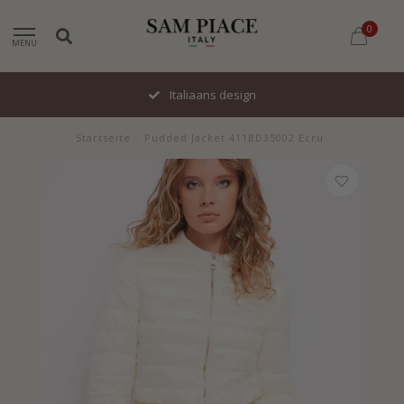
0
MENU
Italiaans design
Startseite
/
Pudded Jacket 411BD35002 Ecru