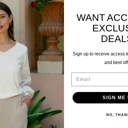
WANT ACC
Ergänzen
EXCLU
DEAL
Sign up to receive access t
and best off
55
Email
SIGN ME 
Opengewe
NO, THAN
Borduur