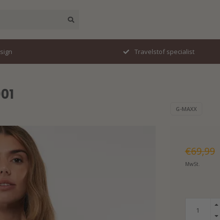
esign
Travelstof specialist
01
G-MAXX
€69,99
MwSt.