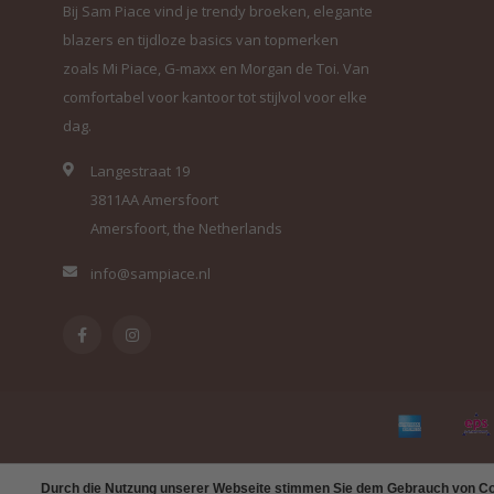
Bij Sam Piace vind je trendy broeken, elegante
blazers en tijdloze basics van topmerken
zoals Mi Piace, G-maxx en Morgan de Toi. Van
comfortabel voor kantoor tot stijlvol voor elke
dag.
Langestraat 19
3811AA Amersfoort
Amersfoort, the Netherlands
info@sampiace.nl
Durch die Nutzung unserer Webseite stimmen Sie dem Gebrauch von Coo