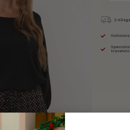
2-4 Dag
Italiaans
Specialis
travelsto