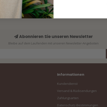
O
Abonnieren Sie unseren Newsletter
Bleibe auf dem Laufenden mit unseren Newsletter-Angeboten
Informationen
Kundendienst
Versand & Rücksendungen
Zahlungsarten
Datenschutz-Bestimmungen