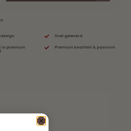
en
 design
Snel geleverd
t in premium
Premium kwaliteit & pasvorm
f