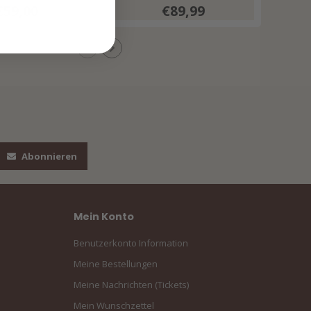
ff White
€59,00
€89,99
Abonnieren
Mein Konto
Benutzerkonto Information
Meine Bestellungen
Meine Nachrichten (Tickets)
Mein Wunschzettel