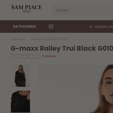
KATEGORIEN
Perfecte pasvorm
Italiaans d
Startseite
/
Railey Trui Black G01001
G-maxx Railey Trui Black G010
0 reviews