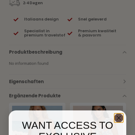
2-4 Dagen
Italiaans design
Snel geleverd
Specialist in
Premium kwaliteit
premium travelstof
& pasvorm
Produktbeschreibung
No information found
Eigenschaften
Ergänzende Produkte
WANT ACCESS TO