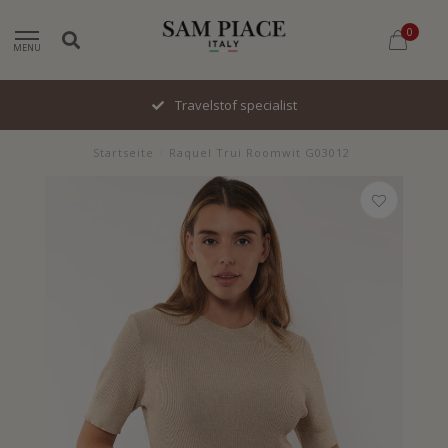
0
MENU
Travelstof specialist
Startseite
/
Raquel Trui Roomwit G03012