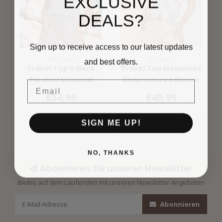
EXCLUSIVE
DEALS?
Sign up to receive access to our latest updates
MI PIACE
MI PIACE
and best offers.
Travel Top V Neck
Travel Top Mouwloos
Pleated Mimimal
Embroidered Bloom
Email
Print 202814 Espresso
Print 202425
€54,99
€49,99
Multicolour
SIGN ME UP!
NO, THANKS
Abonnieren Sie unseren Newsletter
Bleibe auf dem Laufenden mit unseren Newsletter-Angeboten
Abonnieren