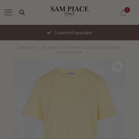
0
MENU
Snel geleverd
Startseite
/
Straight t-shirt with round neck 261-Defi
Pastel Yellow