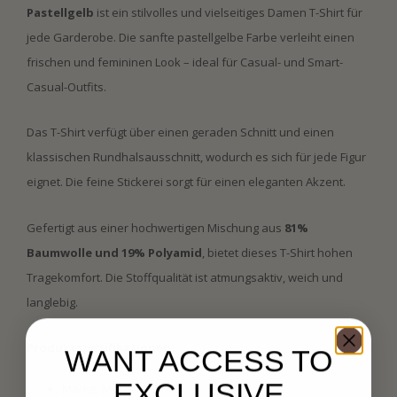
Pastellgelb
ist ein stilvolles und vielseitiges Damen T-Shirt für
jede Garderobe. Die sanfte pastellgelbe Farbe verleiht einen
frischen und femininen Look – ideal für Casual- und Smart-
Casual-Outfits.
Das T-Shirt verfügt über einen geraden Schnitt und einen
klassischen Rundhalsausschnitt, wodurch es sich für jede Figur
eignet. Die feine Stickerei sorgt für einen eleganten Akzent.
Gefertigt aus einer hochwertigen Mischung aus
81%
Baumwolle und 19% Polyamid
, bietet dieses T-Shirt hohen
Tragekomfort. Die Stoffqualität ist atmungsaktiv, weich und
langlebig.
Produktspezifikationen:
WANT ACCESS TO
EXCLUSIVE
Marke: Morgan