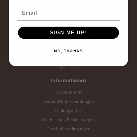
voor elke dag.
Email
Langestraat 19
3811AA Amersfoort
SIGN ME UP!
Amersfoort, the Netherlands
info@sampiace.nl
NO, THANKS
Informationen
Kundendienst
Versand & Rücksendungen
Zahlungsarten
Datenschutz-Bestimmungen
Geschäftsbedingungen