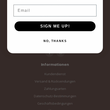
voor elke dag.
Email
Langestraat 19
3811AA Amersfoort
SIGN ME UP!
Amersfoort, the Netherlands
info@sampiace.nl
NO, THANKS
Informationen
Kundendienst
Versand & Rücksendungen
Zahlungsarten
Datenschutz-Bestimmungen
Geschäftsbedingungen