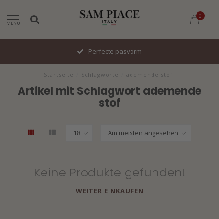
0
MENU
Perfecte pasvorm
Startseite
/
Schlagworte
/
ademende stof
Artikel mit Schlagwort ademende
stof
Keine Produkte gefunden!
WEITER EINKAUFEN