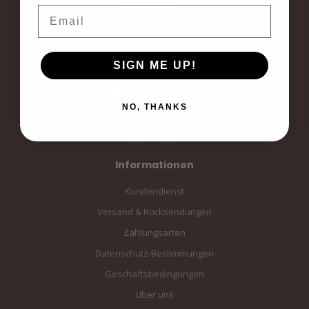
Email
Langestraat 19
3811AA Amersfoort
Amersfoort, the Netherlands
SIGN ME UP!
info@sampiace.nl
NO, THANKS
Informationen
Kundendienst
Versand & Rücksendungen
Zahlungsarten
Datenschutz-Bestimmungen
Geschäftsbedingungen
Über uns