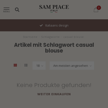
0
MENU
Italiaans design
Startseite
/
Schlagworte
/
casual blouse
Artikel mit Schlagwort casual
blouse
Keine Produkte gefunden!
WEITER EINKAUFEN