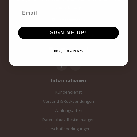
voor elke dag.
Email
Langestraat 19
3811AA Amersfoort
SIGN ME UP!
Amersfoort, the Netherlands
info@sampiace.nl
NO, THANKS
Informationen
Kundendienst
Versand & Rücksendungen
Zahlungsarten
Datenschutz-Bestimmungen
Geschäftsbedingungen