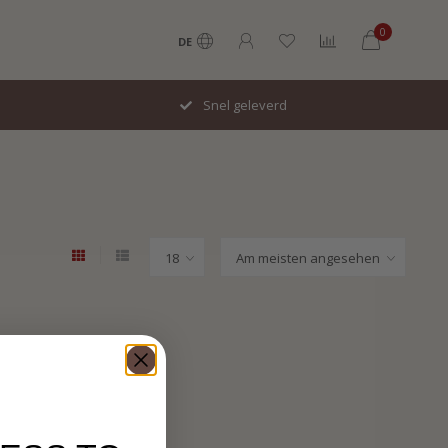
0
DE
Snel geleverd