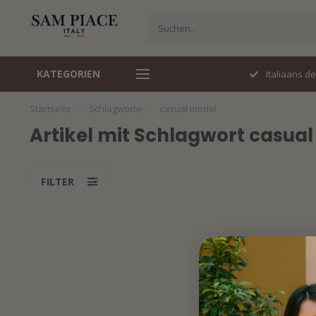
KATEGORIEN
Perfecte pasvorm
Italiaans d
Startseite
/
Schlagworte
/
casual model
Artikel mit Schlagwort casua
FILTER