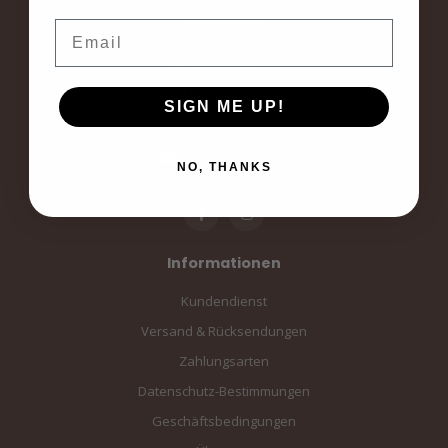
voor elke dag.
Email
Langestraat 19
3811AA Amersfoort
SIGN ME UP!
Amersfoort, the Netherlands
info@sampiace.nl
NO, THANKS
Informationen
Kundendienst
Versand & Rücksendungen
Zahlungsarten
Datenschutz-Bestimmungen
Geschäftsbedingungen