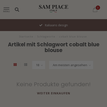
0
MENU
Italiaans design
Startseite
/
Schlagworte
/
cobalt blue blouse
Artikel mit Schlagwort cobalt blue
blouse
Keine Produkte gefunden!
WEITER EINKAUFEN