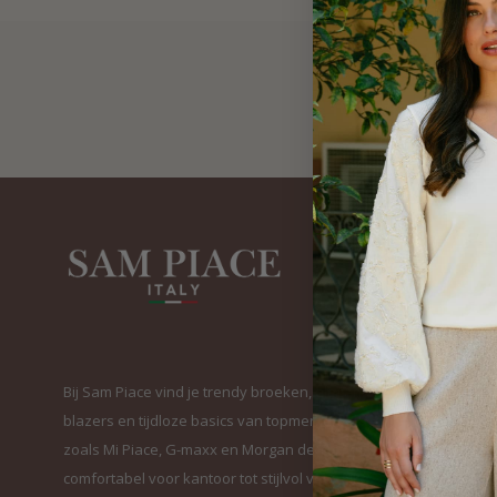
Bij Sam Piace vind je trendy broeken, elegante
blazers en tijdloze basics van topmerken
zoals Mi Piace, G-maxx en Morgan de Toi. Van
comfortabel voor kantoor tot stijlvol voor elke