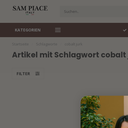
KATEGORIEN
Travelstof specialist
Snel gelev
Startseite
/
Schlagworte
/
cobalt jurk
Artikel mit Schlagwort cobalt 
FILTER