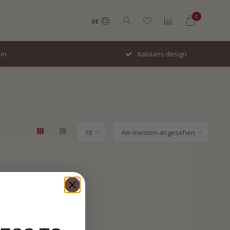
0
DE
Italiaans design