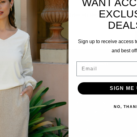
WANT ACC
EXCLU
Abonnieren Sie unseren Newsletter
DEAL
Bleibe auf dem Laufenden mit unseren Newsletter-Angeboten
Sign up to receive access t
and best off
Informationen
Email
Kundendienst
Versand & Rücksendungen
SIGN ME 
Zahlungsarten
Datenschutz-Bestimmungen
NO, THAN
Geschäftsbedingungen
Über uns
Filialstandorte