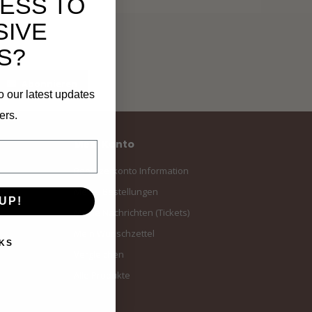
ESS TO
SIVE
S?
Abonnieren
o our latest updates
ers.
Mein Konto
Benutzerkonto Information
Meine Bestellungen
UP!
Meine Nachrichten (Tickets)
Mein Wunschzettel
KS
Vergleichen
Alle Produkte