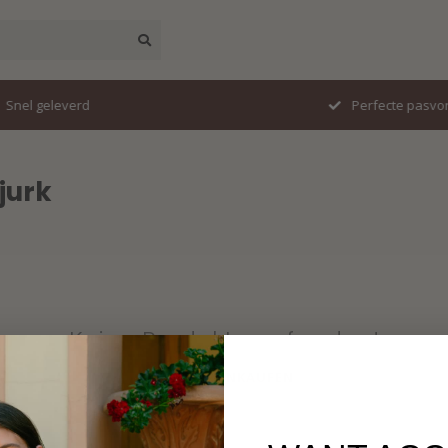
erd
Perfecte pasvorm
jurk
Keine Produkte gefunden!
WEITER EINKAUFEN