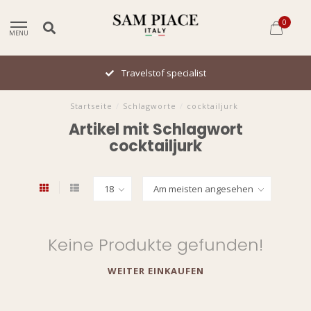
0
MENU
Travelstof specialist
Startseite
/
Schlagworte
/
cocktailjurk
Artikel mit Schlagwort
cocktailjurk
Keine Produkte gefunden!
WEITER EINKAUFEN