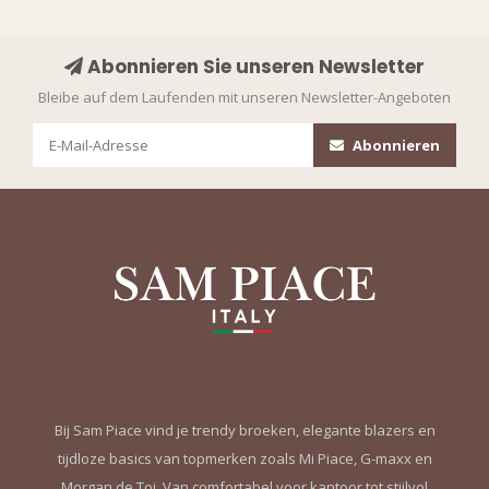
Abonnieren Sie unseren Newsletter
Bleibe auf dem Laufenden mit unseren Newsletter-Angeboten
Abonnieren
WANT ACCESS TO
EXCLUSIVE
DEALS?
Bij Sam Piace vind je trendy broeken, elegante blazers en
tijdloze basics van topmerken zoals Mi Piace, G-maxx en
Sign up to receive access to our latest updates
Morgan de Toi. Van comfortabel voor kantoor tot stijlvol