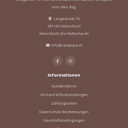
voor elke dag.
and best offers.
Langestraat 19
Email
3811AA Amersfoort
Amersfoort, the Netherlands
SIGN ME UP!
info@sampiace.nl
NO, THANKS
Informationen
Kundendienst
Versand & Rücksendungen
Zahlungsarten
Datenschutz-Bestimmungen
Geschäftsbedingungen