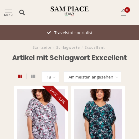
0
MENU
Travelstof specialist
Startseite
/
Schlagworte
/
Exxcellent
Artikel mit Schlagwort Exxcellent
SALE -63%