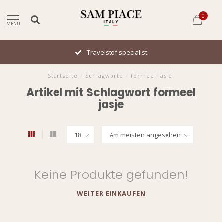
0
MENU
Travelstof specialist
Startseite
/
Schlagworte
/
formeel jasje
Artikel mit Schlagwort formeel
jasje
Keine Produkte gefunden!
WEITER EINKAUFEN