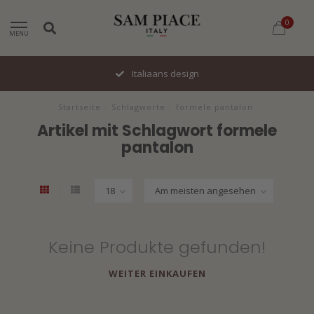
0
MENU
Italiaans design
Startseite
/
Schlagworte
/
formele pantalon
Artikel mit Schlagwort formele
pantalon
Keine Produkte gefunden!
WEITER EINKAUFEN