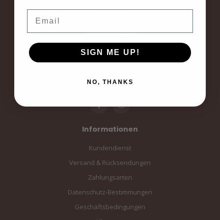
voor elke dag.
Email
Langestraat 19
3811AA Amersfoort
SIGN ME UP!
Amersfoort, the Netherlands
info@sampiace.nl
NO, THANKS
Informationen
Kundendienst
Versand & Rücksendungen
Zahlungsarten
Datenschutz-Bestimmungen
Geschäftsbedingungen