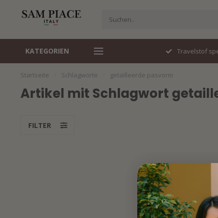
KATEGORIEN
Italiaans design
Travelstof spe
Startseite
/
Schlagworte
/
getailleerde pasvorm
Artikel mit Schlagwort getai
FILTER