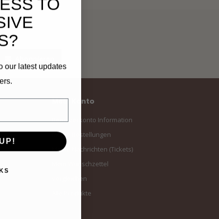
ESS TO
SIVE
S?
Abonnieren
o our latest updates
ers.
Mein Konto
Benutzerkonto Information
Meine Bestellungen
UP!
Meine Nachrichten (Tickets)
Mein Wunschzettel
KS
Vergleichen
Alle Produkte