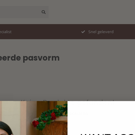
cialist
Snel geleverd
lleerde pasvorm
Keine Produkte gefunden!
WEITER EINKAUFEN