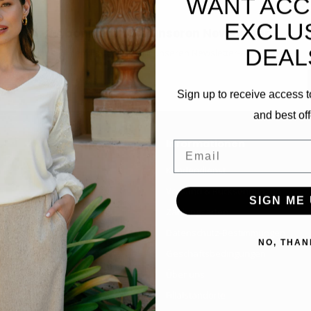
WANT ACC
EXCLU
Abonnieren Sie unseren Newsletter
DEAL
Bleibe auf dem Laufenden mit unseren Newsletter-Angeboten
Sign up to receive access t
and best off
Informationen
Email
Kundendienst
Versand & Rücksendungen
SIGN ME 
Zahlungsarten
Datenschutz-Bestimmungen
NO, THAN
Geschäftsbedingungen
Über uns
Filialstandorte