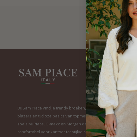
Bij Sam Piace vind je trendy broeken, elegante
blazers en tijdloze basics van topmerken
zoals Mi Piace, G-maxx en Morgan de Toi. Van
comfortabel voor kantoor tot stijlvol voor elke