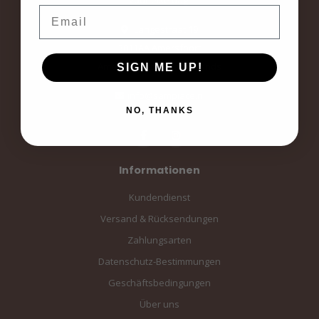
Email
Langestraat 19
3811AA Amersfoort
Amersfoort, the Netherlands
SIGN ME UP!
info@sampiace.nl
NO, THANKS
Informationen
Kundendienst
Versand & Rücksendungen
Zahlungsarten
Datenschutz-Bestimmungen
Geschäftsbedingungen
Über uns