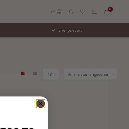
0
DE
Snel geleverd