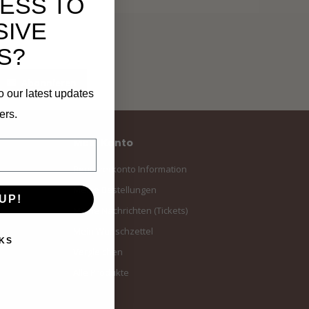
ESS TO
SIVE
S?
Abonnieren
o our latest updates
ers.
Mein Konto
Benutzerkonto Information
Meine Bestellungen
UP!
Meine Nachrichten (Tickets)
Mein Wunschzettel
KS
Vergleichen
Alle Produkte