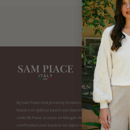
Bij Sam Piace vind je trendy broeken, elegante
blazers en tijdloze basics van topmerken
zoals Mi Piace, G-maxx en Morgan de Toi. Van
comfortabel voor kantoor tot stijlvol voor elke