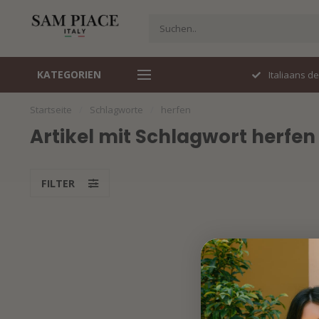
KATEGORIEN
Perfecte pasvorm
Italiaans d
Startseite
/
Schlagworte
/
herfen
Artikel mit Schlagwort herfen
FILTER