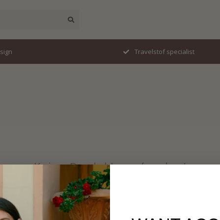
esign
Travelstof specialist
Keine Produkte gefunden!
WEITER EINKAUFEN