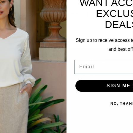
WANT ACC
EXCLU
Abonnieren Sie unseren Newsletter
DEAL
Bleibe auf dem Laufenden mit unseren Newsletter-Angeboten
Sign up to receive access t
and best off
Informationen
Email
Kundendienst
Versand & Rücksendungen
SIGN ME 
Zahlungsarten
Datenschutz-Bestimmungen
NO, THAN
Geschäftsbedingungen
Über uns
Filialstandorte