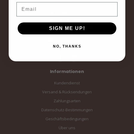
Email
Langestraat 19
3811AA Amersfoort
Amersfoort, the Netherlands
SIGN ME UP!
info@sampiace.nl
NO, THANKS
Informationen
Kundendienst
Versand & Rücksendungen
Zahlungsarten
Datenschutz-Bestimmungen
Geschäftsbedingungen
Über uns