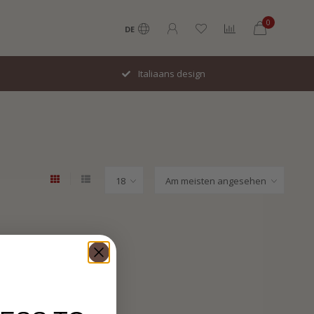
0
DE
Italiaans design