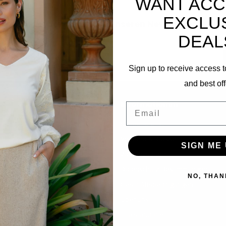
WANT ACC
EXCLU
Abonnieren Sie unseren Newsletter
DEAL
Bleibe auf dem Laufenden mit unseren Newsletter-Angeboten
Sign up to receive access t
and best off
Informationen
Email
Kundendienst
Versand & Rücksendungen
SIGN ME 
Zahlungsarten
Datenschutz-Bestimmungen
NO, THAN
Geschäftsbedingungen
Über uns
Filialstandorte