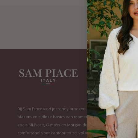
Bij Sam Piace vind je trendy broeken, elegante
blazers en tijdloze basics van topmerken
zoals Mi Piace, G-maxx en Morgan de Toi. Van
comfortabel voor kantoor tot stijlvol voor elke