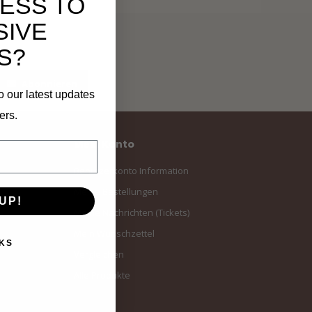
ESS TO
SIVE
S?
Abonnieren
o our latest updates
ers.
Mein Konto
Benutzerkonto Information
Meine Bestellungen
UP!
Meine Nachrichten (Tickets)
Mein Wunschzettel
KS
Vergleichen
Alle Produkte