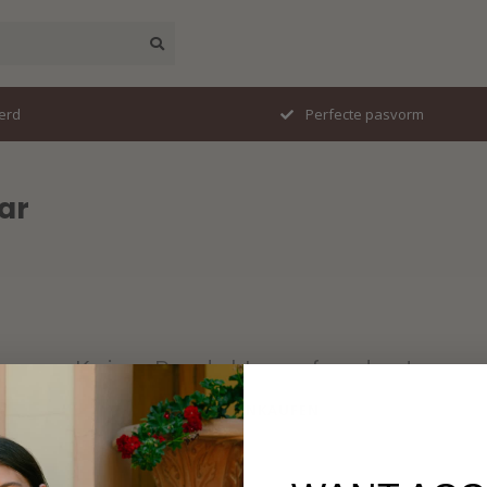
erd
Perfecte pasvorm
ar
Keine Produkte gefunden!
WEITER EINKAUFEN