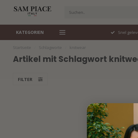
KATEGORIEN
Travelstof specialist
Snel gelev
Startseite
/
Schlagworte
/
knitwear
Artikel mit Schlagwort knitwe
FILTER