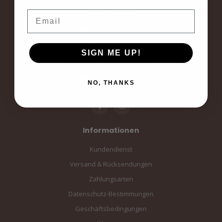
voor elke dag.
Email
Langestraat 19
3811AA Amersfoort
SIGN ME UP!
Amersfoort, the Netherlands
info@sampiace.nl
NO, THANKS
Informationen
Kundendienst
Versand & Rücksendungen
Zahlungsarten
Datenschutz-Bestimmungen
Geschäftsbedingungen