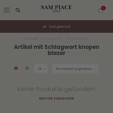
0
MENU
Snel geleverd
Startseite
/
Schlagworte
/
knopen blazer
Artikel mit Schlagwort knopen
blazer
Keine Produkte gefunden!
WEITER EINKAUFEN