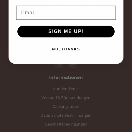
voor elke dag.
Email
Langestraat 19
3811AA Amersfoort
SIGN ME UP!
Amersfoort, the Netherlands
info@sampiace.nl
NO, THANKS
Informationen
Kundendienst
Versand & Rücksendungen
Zahlungsarten
Datenschutz-Bestimmungen
Geschäftsbedingungen