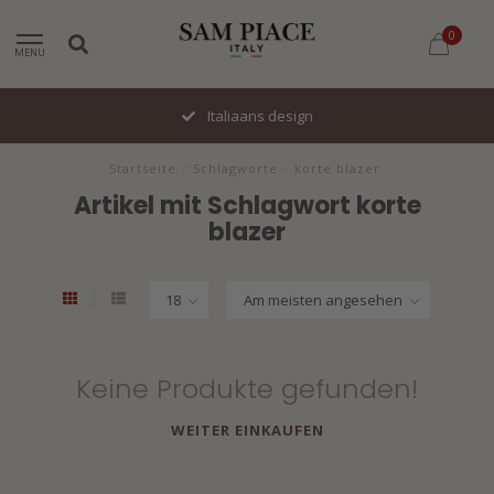
0
MENU
Italiaans design
Startseite
/
Schlagworte
/
korte blazer
Artikel mit Schlagwort korte
blazer
Keine Produkte gefunden!
WEITER EINKAUFEN