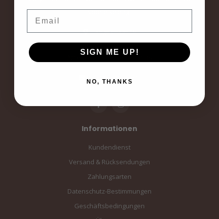
voor elke dag.
Email
Langestraat 19
3811AA Amersfoort
SIGN ME UP!
Amersfoort, the Netherlands
info@sampiace.nl
NO, THANKS
Informationen
Kundendienst
Versand & Rücksendungen
Zahlungsarten
Datenschutz-Bestimmungen
Geschäftsbedingungen