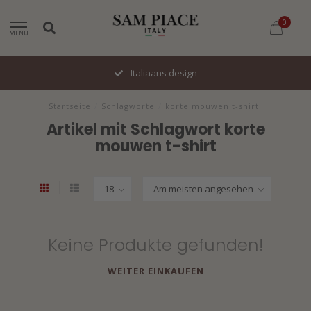
0
MENU
Italiaans design
Startseite
/
Schlagworte
/
korte mouwen t-shirt
Artikel mit Schlagwort korte
mouwen t-shirt
Keine Produkte gefunden!
WEITER EINKAUFEN