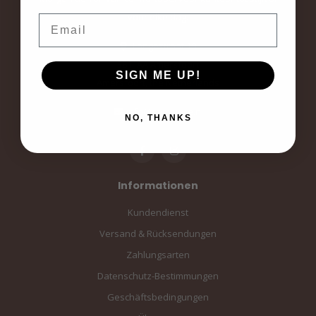
voor elke dag.
Email
Langestraat 19
3811AA Amersfoort
SIGN ME UP!
Amersfoort, the Netherlands
info@sampiace.nl
NO, THANKS
Informationen
Kundendienst
Versand & Rücksendungen
Zahlungsarten
Datenschutz-Bestimmungen
Geschäftsbedingungen