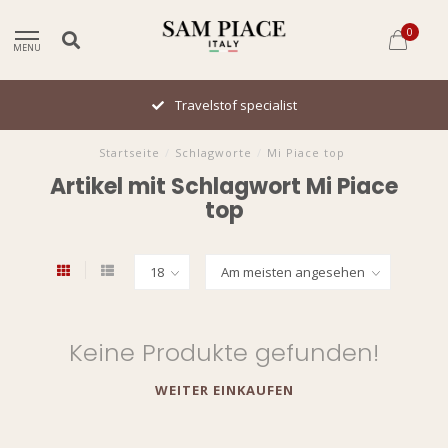
0
MENU
Travelstof specialist
Startseite
/
Schlagworte
/
Mi Piace top
Artikel mit Schlagwort Mi Piace
top
Keine Produkte gefunden!
WEITER EINKAUFEN