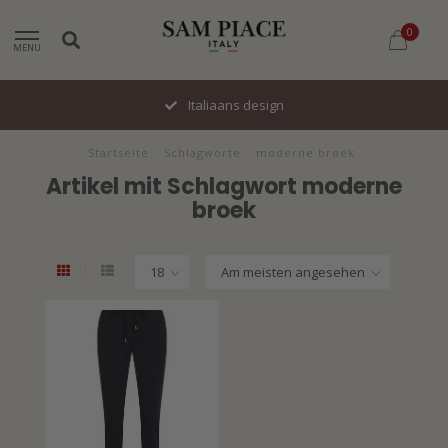
0
MENU
Italiaans design
Startseite
/
Schlagworte
/
moderne broek
Artikel mit Schlagwort moderne
broek