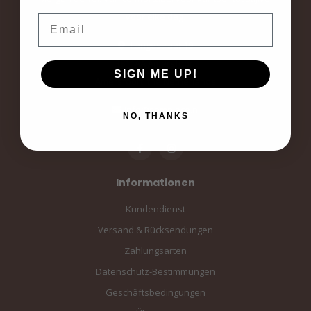
voor elke dag.
Email
Langestraat 19
3811AA Amersfoort
SIGN ME UP!
Amersfoort, the Netherlands
info@sampiace.nl
NO, THANKS
Informationen
Kundendienst
Versand & Rücksendungen
Zahlungsarten
Datenschutz-Bestimmungen
Geschäftsbedingungen