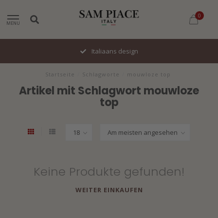
0
MENU
Italiaans design
Startseite
/
Schlagworte
/
mouwloze top
Artikel mit Schlagwort mouwloze
top
Keine Produkte gefunden!
WEITER EINKAUFEN