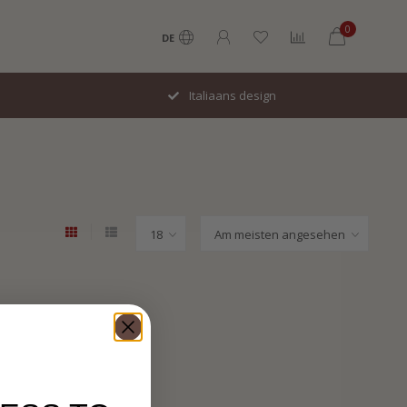
0
DE
Italiaans design