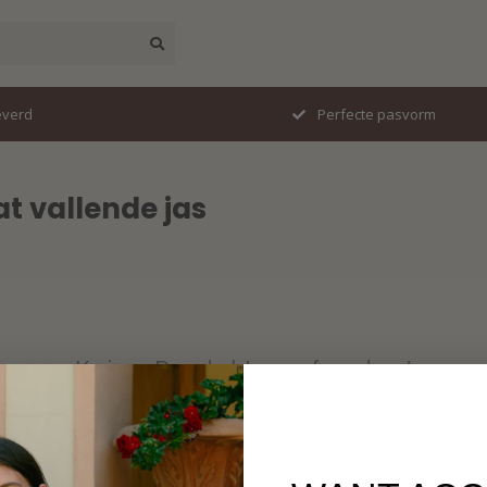
erd
Perfecte pasvorm
t vallende jas
Keine Produkte gefunden!
WEITER EINKAUFEN