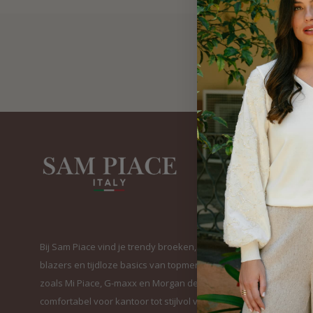
Bij Sam Piace vind je trendy broeken, elegante
blazers en tijdloze basics van topmerken
zoals Mi Piace, G-maxx en Morgan de Toi. Van
comfortabel voor kantoor tot stijlvol voor elke