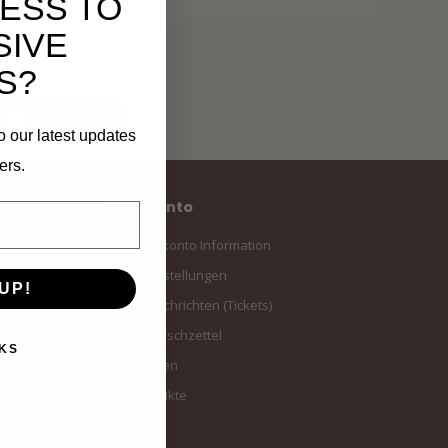
ESS TO
SIVE
S?
Abonnieren
o our latest updates
ers.
Mein Konto
Benutzerkonto Information
Meine Bestellungen
UP!
Meine Nachrichten (Tickets)
Mein Wunschzettel
KS
Vergleichen
Alle Produkte