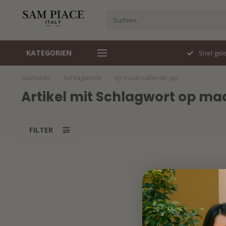
KATEGORIEN
Travelstof specialist
Snel gelev
Startseite
/
Schlagworte
/
op maat vallende jas
Artikel mit Schlagwort op maa
FILTER