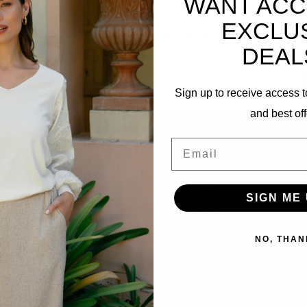
WANT ACC
EXCLU
Abonnieren Sie unseren Newsletter
DEAL
Bleibe auf dem Laufenden mit unseren Newsletter-Angeboten
Sign up to receive access t
and best off
Informationen
Email
Kundendienst
Versand & Rücksendungen
SIGN ME 
Zahlungsarten
Datenschutz-Bestimmungen
NO, THAN
Geschäftsbedingungen
Über uns
Filialstandorte